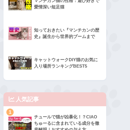
マンチカン猫の性格：遊び好きで
愛情深い短足猫
知っておきたい『マンチカンの歴
史』誕生から世界的ブームまで
キャットウォークDIY猫のお気に
入り場所ランキングBEST5
人気記事
1
チュールで猫が凶暴化！？CIAO
ちゅーるに含まれている成分を徹
底解明｜おすすめの与え方