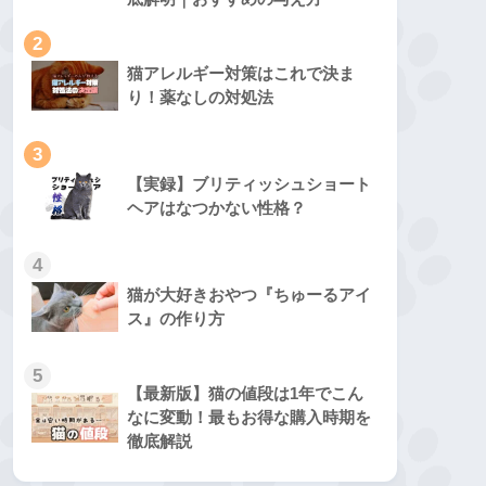
2
猫アレルギー対策はこれで決ま
り！薬なしの対処法
3
【実録】ブリティッシュショート
ヘアはなつかない性格？
4
猫が大好きおやつ『ちゅーるアイ
ス』の作り方
5
【最新版】猫の値段は1年でこん
なに変動！最もお得な購入時期を
徹底解説