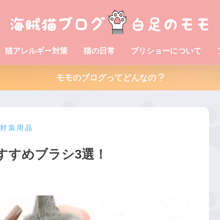
猫アレルギー対策
猫の日常
ブリショーについて
モモのブログってどんなの
対策用品
すすめブラシ3選！