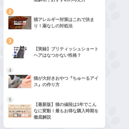
2
猫アレルギー対策はこれで決ま
り！薬なしの対処法
3
【実録】ブリティッシュショート
ヘアはなつかない性格？
4
猫が大好きおやつ『ちゅーるアイ
ス』の作り方
5
【最新版】猫の値段は1年でこん
なに変動！最もお得な購入時期を
徹底解説