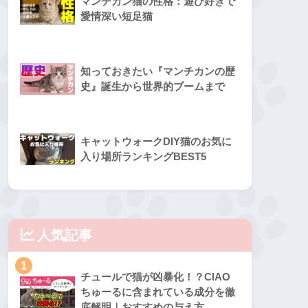
マンチカン猫の性格：遊び好きで
愛情深い短足猫
知っておきたい『マンチカンの歴
史』誕生から世界的ブームまで
キャットウォークDIY猫のお気に
入り場所ランキングBEST5
人気記事
1
チュールで猫が凶暴化！？CIAO
ちゅーるに含まれている成分を徹
底解明｜おすすめの与え方