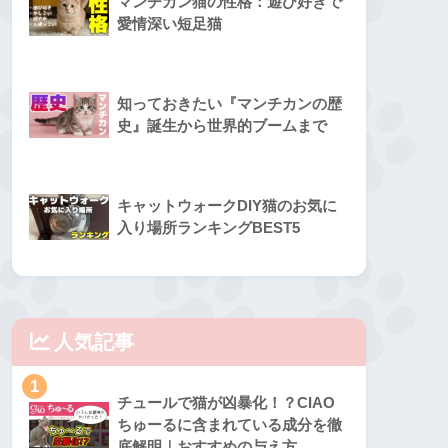
マンチカン猫の性格：遊び好きで
愛情深い短足猫
知っておきたい『マンチカンの歴
史』誕生から世界的ブームまで
キャットウォークDIY猫のお気に
入り場所ランキングBEST5
人気記事
1
チュールで猫が凶暴化！？CIAO
ちゅーるに含まれている成分を徹
底解明｜おすすめの与え方