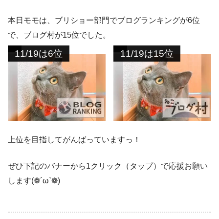
本日モモは、ブリショー部門でブログランキングが6位
で、ブログ村が15位でした。
11/19は6位
11/19は15位
上位を目指してがんばっていますっ！
ぜひ下記のバナーから1クリック（タップ）で応援お願い
します(❁´ω`❁)