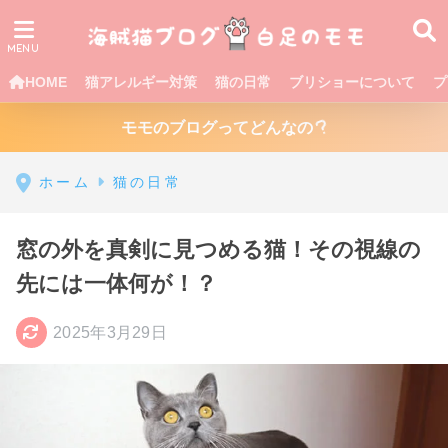
HOME
猫アレルギー対策
猫の日常
ブリショーについて
プ
モモのブログってどんなの
ホーム
猫の日常
窓の外を真剣に見つめる猫！その視線の
先には一体何が！？
2025年3月29日