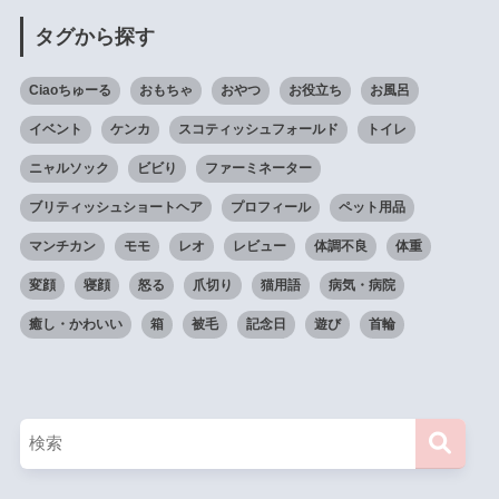
タグから探す
Ciaoちゅーる
おもちゃ
おやつ
お役立ち
お風呂
イベント
ケンカ
スコティッシュフォールド
トイレ
ニャルソック
ビビり
ファーミネーター
ブリティッシュショートヘア
プロフィール
ペット用品
マンチカン
モモ
レオ
レビュー
体調不良
体重
変顔
寝顔
怒る
爪切り
猫用語
病気・病院
癒し・かわいい
箱
被毛
記念日
遊び
首輪