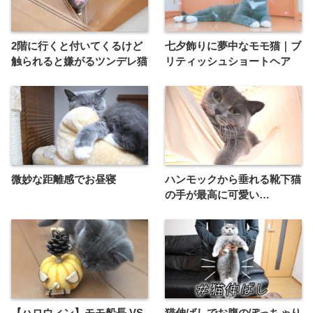
2階に行くと付いてくるけど
七夕飾りに夢中なモモ猫｜ブ
触られると嫌がるツンデレ猫
リティッシュショートヘア
微妙な距離感でお昼寝
ハンモックから垂れる靴下猫
の手が最高に可愛い…
【ハロウィン】モモ船長 VS
猫伸ばしでお腹のぽっちゃり