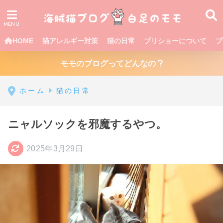
HOME
猫アレルギー対策
猫の日常
ブリショーについて
プ
モモのブログってどんなの
ホーム
猫の日常
ニャルソックを邪魔するやつ。
2025年3月29日