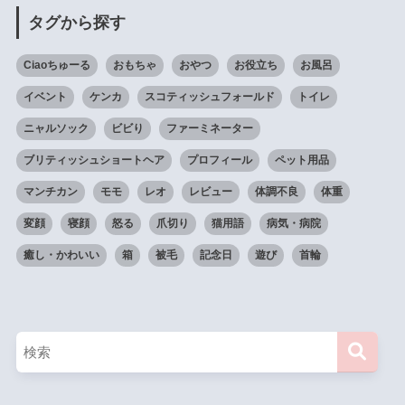
タグから探す
Ciaoちゅーる
おもちゃ
おやつ
お役立ち
お風呂
イベント
ケンカ
スコティッシュフォールド
トイレ
ニャルソック
ビビり
ファーミネーター
ブリティッシュショートヘア
プロフィール
ペット用品
マンチカン
モモ
レオ
レビュー
体調不良
体重
変顔
寝顔
怒る
爪切り
猫用語
病気・病院
癒し・かわいい
箱
被毛
記念日
遊び
首輪