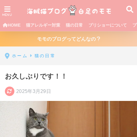
HOME
猫アレルギー対策
猫の日常
ブリショーについて
プ
モモのブログってどんなの
ホーム
猫の日常
お久しぶりです！！
2025年3月29日