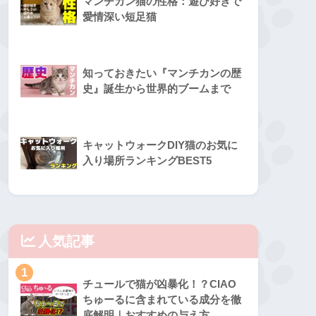
マンチカン猫の性格：遊び好きで
愛情深い短足猫
知っておきたい『マンチカンの歴
史』誕生から世界的ブームまで
キャットウォークDIY猫のお気に
入り場所ランキングBEST5
人気記事
1
チュールで猫が凶暴化！？CIAO
ちゅーるに含まれている成分を徹
底解明｜おすすめの与え方