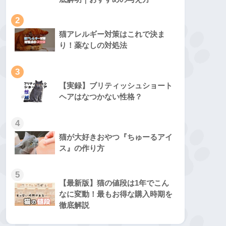
2
猫アレルギー対策はこれで決ま
り！薬なしの対処法
3
【実録】ブリティッシュショート
ヘアはなつかない性格？
4
猫が大好きおやつ『ちゅーるアイ
ス』の作り方
5
【最新版】猫の値段は1年でこん
なに変動！最もお得な購入時期を
徹底解説