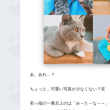
あ、あれ…？
ちょっと…可愛い写真が少なくない？笑
初っ端の一番左上のは「み～た～な～～」